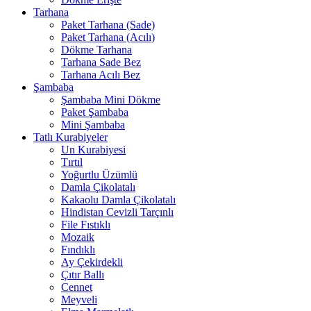
Tarhana
Paket Tarhana (Sade)
Paket Tarhana (Acılı)
Dökme Tarhana
Tarhana Sade Bez
Tarhana Acılı Bez
Şambaba
Şambaba Mini Dökme
Paket Şambaba
Mini Şambaba
Tatlı Kurabiyeler
Un Kurabiyesi
Tırtıl
Yoğurtlu Üzümlü
Damla Çikolatalı
Kakaolu Damla Çikolatalı
Hindistan Cevizli Tarçınlı
File Fıstıklı
Mozaik
Fındıklı
Ay Çekirdekli
Çıtır Ballı
Cennet
Meyveli