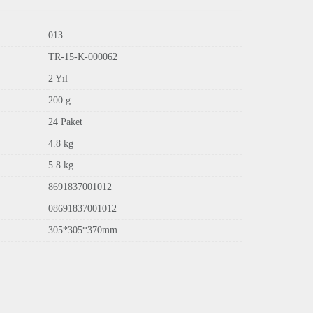
013
TR-15-K-000062
2 Yıl
200 g
24 Paket
4.8 kg
5.8 kg
8691837001012
08691837001012
305*305*370mm