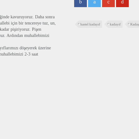
liğinde kavuruyoruz. Daha sonra
llebi için bir tencereye tuz, un,
hastel kadayıf
kadayıf
Kaday
kadar pişiriyoruz. Pişen
oruz. Ardından muhallebimizi
ıflarımızı döşeyerek üzerine
uhallebimizi 2-3 saat