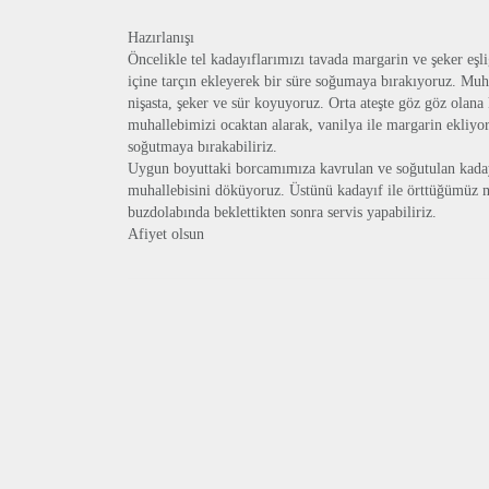
Hazırlanışı
Öncelikle tel kadayıflarımızı tavada margarin ve şeker eş
içine tarçın ekleyerek bir süre soğumaya bırakıyoruz. Muha
nişasta, şeker ve sür koyuyoruz. Orta ateşte göz göz olana 
muhallebimizi ocaktan alarak, vanilya ile margarin ekliy
soğutmaya bırakabiliriz.
Uygun boyuttaki borcamımıza kavrulan ve soğutulan kaday
muhallebisini döküyoruz. Üstünü kadayıf ile örttüğümüz m
buzdolabında beklettikten sonra servis yapabiliriz.
Afiyet olsun