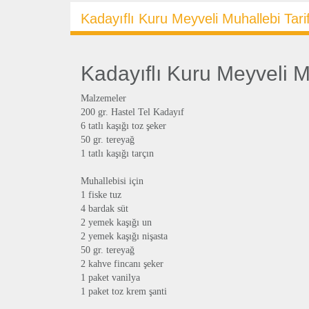
Kadayıflı Kuru Meyveli Muhallebi Tarif
Kadayıflı Kuru Meyveli Mu
Malzemeler
200 gr. Hastel Tel Kadayıf
6 tatlı kaşığı toz şeker
50 gr. tereyağ
1 tatlı kaşığı tarçın
Muhallebisi için
1 fiske tuz
4 bardak süt
2 yemek kaşığı un
2 yemek kaşığı nişasta
50 gr. tereyağ
2 kahve fincanı şeker
1 paket vanilya
1 paket toz krem şanti