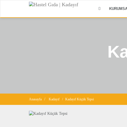
Hastel
KURUMS
Gıda
|
Kadayıf
Ka
Anasayfa
Kadayıf
Kadayıf Küçük Tepsi