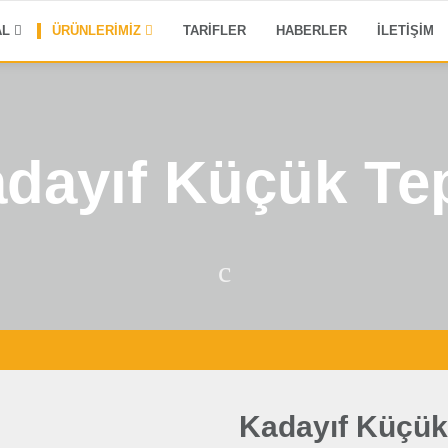
AL
ÜRÜNLERIMIZ
TARIFLER
HABERLER
İLETIŞIM
dayıf Küçük Te
Kadayıf Küçük