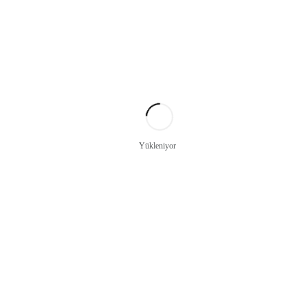
Yükleniyor
CV *
Not: Dosya uzantıları doc, docx, xls, xlsx ve pdf olmalıdır.