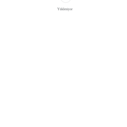
Yükleniyor
Dökme Mantı
10 kg
Ürün Detayları