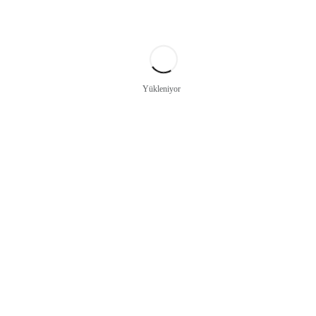
Yükleniyor
Paket Erişte
500 g
Ürün Detayları